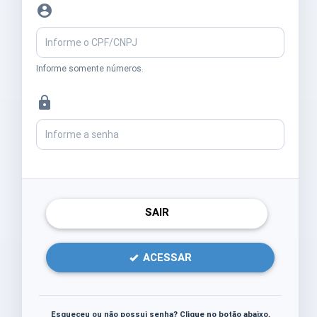
account_circle
Informe somente números.
lock
SAIR
ACESSAR
Esqueceu ou não possui senha? Clique no botão abaixo.