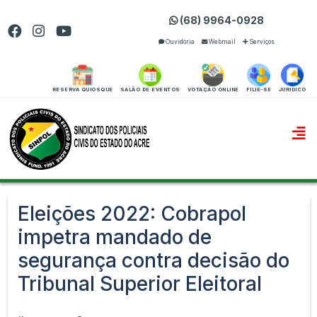
(68) 9964-0928
Ouvidoria
Webmail
Serviços
RESERVA QUIOSQUE
SALÃO DE EVENTOS
VOTAÇÃO ONLINE
FILIE-SE
JURIDICO
Eleições 2022: Cobrapol
impetra mandado de
segurança contra decisão do
Tribunal Superior Eleitoral