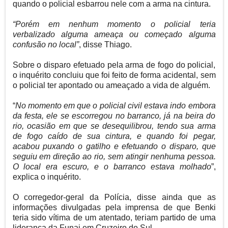
quando o policial esbarrou nele com a arma na cintura.
“Porém em nenhum momento o policial teria
verbalizado alguma ameaça ou começado alguma
confusão no local”
, disse Thiago.
Sobre o disparo efetuado pela arma de fogo do policial,
o inquérito concluiu que foi feito de forma acidental, sem
o policial ter apontado ou ameaçado a vida de alguém.
“
No momento em que o policial civil estava indo embora
da festa, ele se escorregou no barranco, já na beira do
rio, ocasião em que se desequilibrou, tendo sua arma
de fogo caído de sua cintura, e quando foi pegar,
acabou puxando o gatilho e efetuando o disparo, que
seguiu em direção ao rio, sem atingir nenhuma pessoa.
O local era escuro, e o barranco estava molhado
”,
explica o inquérito.
O corregedor-geral da Polícia, disse ainda que as
informações divulgadas pela imprensa de que Benki
teria sido vítima de um atentado, teriam partido de uma
liderança da Funai em Cruzeiro do Sul.