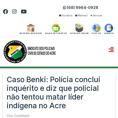
(68) 9964-0928
Ouvidoria
Webmail
Serviços
RESERVA QUIOSQUE
SALÃO DE EVENTOS
VOTAÇÃO ONLINE
FILIE-SE
JURIDICO
Caso Benki: Polícia conclui
inquérito e diz que policial
não tentou matar líder
indígena no Acre
(Via ContilNet)