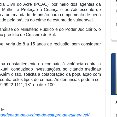
cia Civil do Acre (PCAC), por meio dos agentes da
à Mulher e Proteção à Criança e ao Adolescente de
o a um mandado de prisão para cumprimento de pena
o pela prática do crime de estupro de vulnerável.
nálise do Ministério Público e do Poder Judiciário, o
 presídio de Cruzeiro do Sul.
el varia de 8 a 15 anos de reclusão, sem considerar
lha constantemente no combate à violência contra a
xual, conduzindo investigações, solicitando medidas
. Além disso, solicita a colaboração da população com
contra estes tipos de crimes. As denúncias podem ser
 9 9922-1111, 181 ou disk 100.
de:
e-condenado-pelo-crime-de-estupro-de-vulneravel/