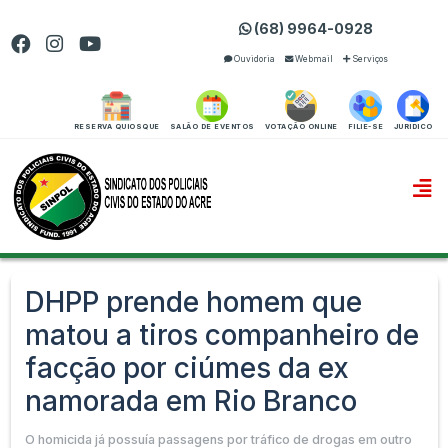
(68) 9964-0928
Ouvidoria
Webmail
Serviços
RESERVA QUIOSQUE
SALÃO DE EVENTOS
VOTAÇÃO ONLINE
FILIE-SE
JURIDICO
DHPP prende homem que
matou a tiros companheiro de
facção por ciúmes da ex
namorada em Rio Branco
O homicida já possuía passagens por tráfico de drogas em outro