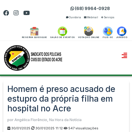
(68) 9964-0928
Ouvidoria
Webmail
Serviços
RESERVA QUIOSQUE
SALÃO DE EVENTOS
VOTAÇÃO ONLINE
FILIE-SE
JURIDICO
Homem é preso acusado de
estupro da própria filha em
hospital no Acre
por Angélica Florêncio, Na Hora da Notícia
30/01/2025
30/01/2025 11:12
547 visualizações