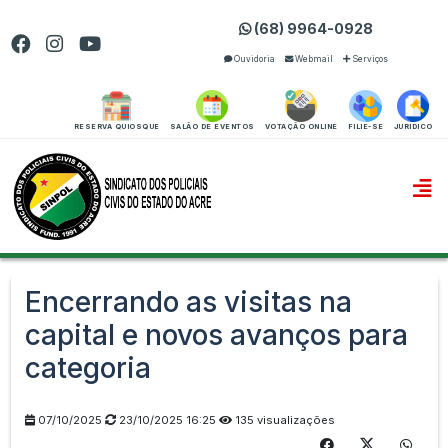
(68) 9964-0928
Ouvidoria
Webmail
Serviços
RESERVA QUIOSQUE
SALÃO DE EVENTOS
VOTAÇÃO ONLINE
FILIE-SE
JURIDICO
Encerrando as visitas na
capital e novos avanços para
categoria
07/10/2025
23/10/2025 16:25
135 visualizações